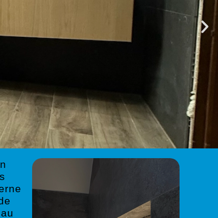
in
is
derne
 de
 au