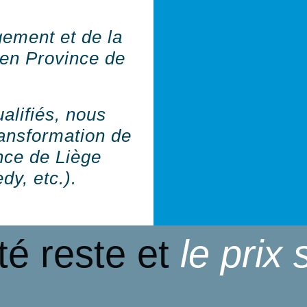
ement et de la
 en Province de
alifiés, nous
ansformation de
ince de Liège
dy, etc.).
té reste et
le prix 