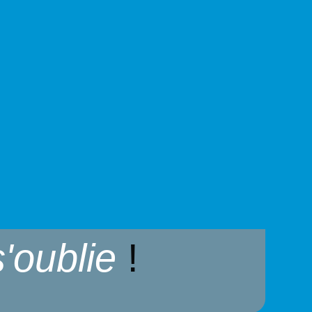
s'oublie
!