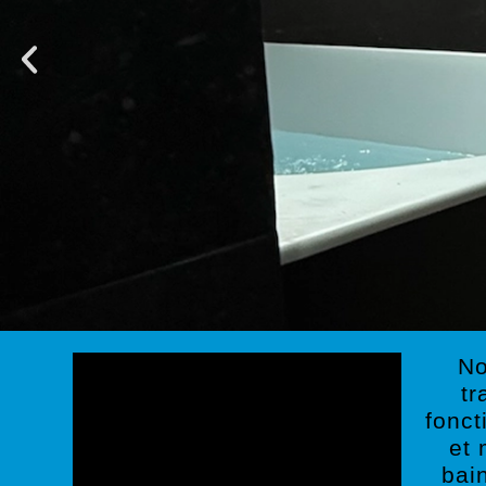
No
tr
fonct
et 
bai