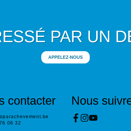
RESSÉ PAR UN DE
APPELEZ-NOUS
 contacter
Nous suivr
oparachevement.be

76 06 32